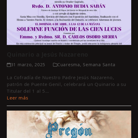
Quinario a Jesús Nazareno
31 marzo, 2025
Cuaresma
,
Semana Santa
La Cofradía de Nuestro Padre Jesús Nazareno,
patrón de Puente Genil, celebrará un Quinario a su
Titular del 1 al 5…
Leer más