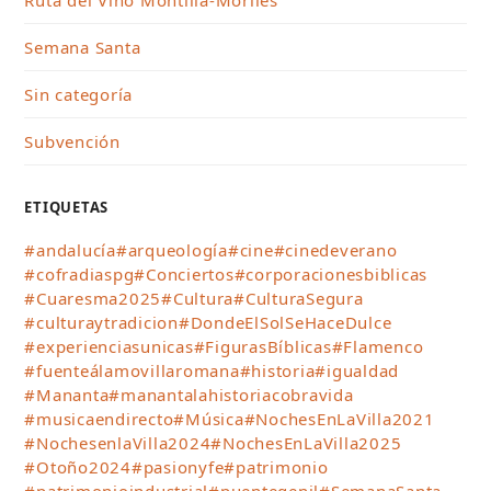
Ruta del Vino Montilla-Moriles
Semana Santa
Sin categoría
Subvención
ETIQUETAS
#andalucía
#arqueología
#cine
#cinedeverano
#cofradiaspg
#Conciertos
#corporacionesbiblicas
#Cuaresma2025
#Cultura
#CulturaSegura
#culturaytradicion
#DondeElSolSeHaceDulce
#experienciasunicas
#FigurasBíblicas
#Flamenco
#fuenteálamovillaromana
#historia
#igualdad
#Mananta
#manantalahistoriacobravida
#musicaendirecto
#Música
#NochesEnLaVilla2021
#NochesenlaVilla2024
#NochesEnLaVilla2025
#Otoño2024
#pasionyfe
#patrimonio