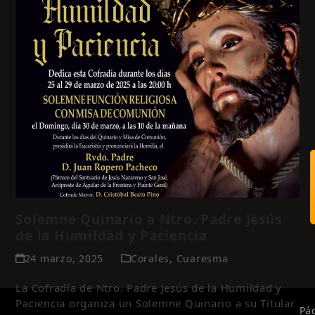
Solemne Quinario a Ntro. Padre Jesús
de la Humildad y Paciencia
24 marzo, 2025
Corales
,
Cuaresma
La Cofradía de Ntro. Padre Jesús de la Humildad y
Paciencia organiza un Solemne Quinario a su Titular
Pá