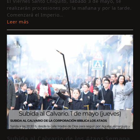
El Viernes Santo Chiquito, sábado 3 de mayo, se
y
realizarán procesiones por la mañana y por la tarde.
a
Comenzará el Imperio…
e
Leer más
c
Subida al Calvario de los Ataos Semana