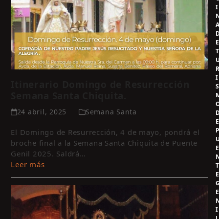
I
I
Itinerario Domingo de Resurrección
Semana Santa Chiquita.
24 abril, 2025
Semana Santa
El Domingo de Resurrección, 4 de mayo, pondrá el
broche final a la Semana Santa Chiquita de Puente
Genil 2025. Saldrá…
Leer más
I