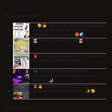
ÚLTIMOS EVENTOS
☀️🎨👦 ¡Abiertas las inscripciones
para la Escuela de Verano
Academia 3 Puntos! 🏀🌊
🏖️ Verano Joven 2026 🏖️
🩸 Mi verano salva vidas: campaña
de donación de sangre
🎶 Noches de verano en los
Jardines de Santa Elena: Yolan
Postigo🌙
🏺👧 Noches en la Villa. Taller
infantil: Vasijas romanas ✨🎨
CATEGORÍAS