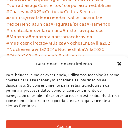
#cofradiaspg
#Conciertos
#corporacionesbiblicas
#Cuaresma2025
#Cultura
#CulturaSegura
#culturaytradicion
#DondeElSolSeHaceDulce
#experienciasunicas
#FigurasBíblicas
#Flamenco
#fuenteálamovillaromana
#historia
#igualdad
#Mananta
#manantalahistoriacobravida
#musicaendirecto
#Música
#NochesEnLaVilla2021
#NochesenlaVilla2024
#NochesEnLaVilla2025
#Otoño2024
#pasionyfe
#patrimonio
#patrimonioindustrial
#puentegenil
#SemanaSanta
Gestionar Consentimiento
#semanasantapg
#sientelamananta
#talleresinfantiles
#teatro
#teatrocirco
#TurismoPuenteGenil
Para brindar la mejor experiencia, utilizamos tecnologías como
#verano2023
#Verano2024
#verano2025
cookies para almacenar y/o acceder a la información del
dispositivo. Su consentimiento para estas tecnologías nos
#Verano2026
#VillaRomanaFuenteÁlamo
permitirá procesar datos como el comportamiento de
#visitasguiadas
#VisitPuenteGenil
navegación o los identificadores únicos en este sitio. No dar su
#WhereTheSunBecomesSweet
consentimiento o retirarlo podría afectar negativamente a
ciertas funciones.
SÍGUENOS
Aceptar
Twitter
Facebook
Instagram
YouTube
RSS