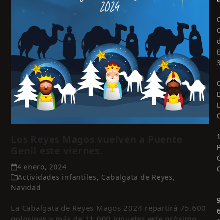
Los Reyes Magos vuelven a Puente
Genil este viernes.
4 enero, 2024
Actividades infantiles
,
Cabalgata de Reyes
,
Navidad
La Cabalgata de Reyes Magos 2024 repartirá 75.600
golosinas y más de 11.000 juguetes este próximo