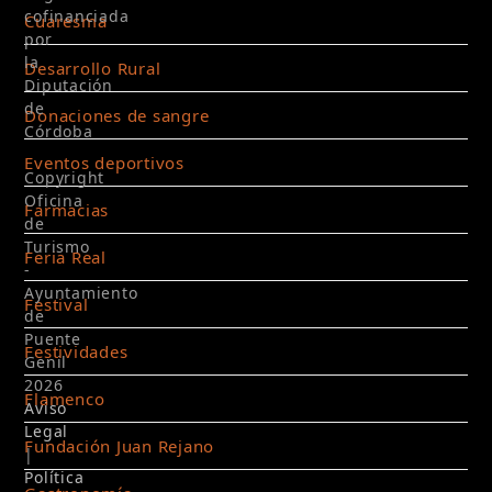
cofinanciada
Cuaresma
por
la
Desarrollo Rural
Diputación
de
Donaciones de sangre
Córdoba
Eventos deportivos
Copyright
Oficina
Farmacias
de
Turismo
Feria Real
-
Ayuntamiento
Festival
de
Puente
Festividades
Genil
2026
Flamenco
Aviso
Legal
Fundación Juan Rejano
|
Política