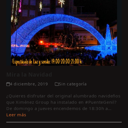
Mira la Navidad
4 diciembre, 2019
Sin categoría
¿Quieres disfrutar del original alumbrado navideños
que Ximénez Group ha instalado en #PuenteGenil?
De domingo a jueves encendemos de 18:30h a…
Leer más