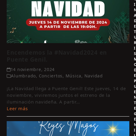
I
I
Encendemos la #Navidad2024 en
Puente Genil.
14 noviembre, 2024
Alumbrado
,
Conciertos
,
Música
,
Navidad
¡La Navidad llega a Puente Genil! Este jueves, 14 de
noviembre, viviremos juntos el estreno de la
iluminación navideña. A partir…
Leer más
I