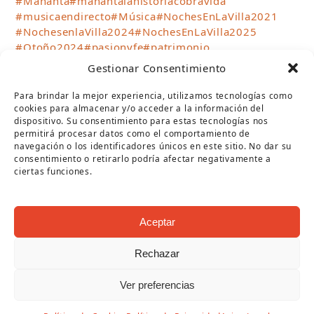
#Mananta
#manantalahistoriacobravida
#musicaendirecto
#Música
#NochesEnLaVilla2021
#NochesenlaVilla2024
#NochesEnLaVilla2025
#Otoño2024
#pasionyfe
#patrimonio
#patrimonioindustrial
#puentegenil
#SemanaSanta
Gestionar Consentimiento
#semanasantapg
#sientelamananta
#talleresinfantiles
#teatro
#teatrocirco
#TurismoPuenteGenil
Para brindar la mejor experiencia, utilizamos tecnologías como
#verano2023
#Verano2024
#verano2025
cookies para almacenar y/o acceder a la información del
dispositivo. Su consentimiento para estas tecnologías nos
#Verano2026
#VillaRomanaFuenteÁlamo
permitirá procesar datos como el comportamiento de
#visitasguiadas
#VisitPuenteGenil
navegación o los identificadores únicos en este sitio. No dar su
#WhereTheSunBecomesSweet
consentimiento o retirarlo podría afectar negativamente a
ciertas funciones.
SÍGUENOS
Aceptar
Twitter
Facebook
Instagram
YouTube
RSS
(deprecated)
Rechazar
ARCHIVOS
Archivos
Ver preferencias