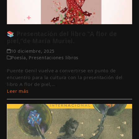
📚 Presentación del libro “A flor de
piel,”de María Muriel.
10 diciembre, 2025
Poesía
,
Presentaciones libros
Puente Genil vuelve a convertirse en punto de
encuentro para la cultura con la presentación del
libro A flor de piel,…
Leer más