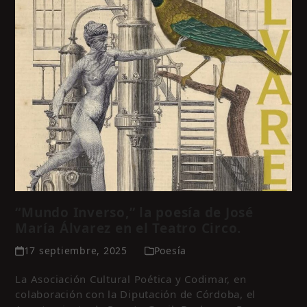
“Mundo Inverso,” la poesía de José
María Álvarez en el Teatro Circo.
17 septiembre, 2025
Poesía
La Asociación Cultural Poética y Codimar, en
colaboración con la Diputación de Córdoba, el