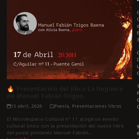
🔥 Presentación del libro La hoguera
de Manuel Fabián Trigos.
13 abril, 2026
Poesía
,
Presentaciones libros
El Microespacio Cultural nº 11 acoge un evento
cultural único con la presentación del nuevo libro
del poeta pontanés Manuel Fabián…