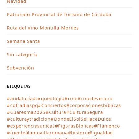
Navidad
Patronato Provincial de Turismo de Córdoba
Ruta del Vino Montilla-Moriles
Semana Santa
Sin categoría
Subvención
ETIQUETAS
#andalucía
#arqueología
#cine
#cinedeverano
#cofradiaspg
#Conciertos
#corporacionesbiblicas
#Cuaresma2025
#Cultura
#CulturaSegura
#culturaytradicion
#DondeElSolSeHaceDulce
#experienciasunicas
#FigurasBíblicas
#Flamenco
#fuenteálamovillaromana
#historia
#igualdad