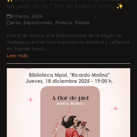
un paso atrás.” 8M en Puente Genil ✨
4 marzo, 2026
Arte
,
Exposiciones
,
Pintura
,
Poesía
Este 8 de marzo, Día Internacional de la Mujer, te
invitamos a vivir una experiencia artística y reflexiva
en Puente Genil…
Leer más