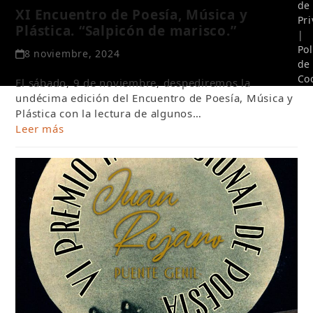
de
XI Encuentro de Poesía, Música y
Pr
Plástica. “Salpicón de marisco.”
|
Pol
8 noviembre, 2024
de
Co
El sábado, 9 de noviembre, despediremos la
undécima edición del Encuentro de Poesía, Música y
Plástica con la lectura de algunos…
Leer más