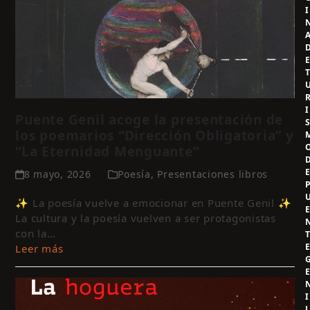
I
I
Puente Genil acoge la presentación de
los poemarios “Dirección Obligatoria” y
“La Eternidad Menguante”
8 mayo, 2026
Poesía
,
Presentaciones libros
✨ La poesía vuelve a emocionar en Puente Genil ✨
La cultura y la poesía vuelven a ser protagonistas
con la…
Leer más
I