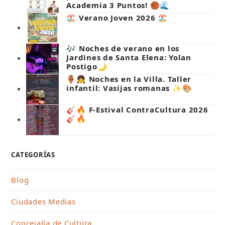
Academia 3 Puntos! 🏀🌊
🏖️ Verano Joven 2026 🏖️
🎶 Noches de verano en los
Jardines de Santa Elena: Yolan
Postigo🌙
🏺👧 Noches en la Villa. Taller
infantil: Vasijas romanas ✨🎨
🎸🔥 F-Estival ContraCultura 2026
🎸🔥
CATEGORÍAS
Blog
Ciudades Medias
Concejalía de Cultura