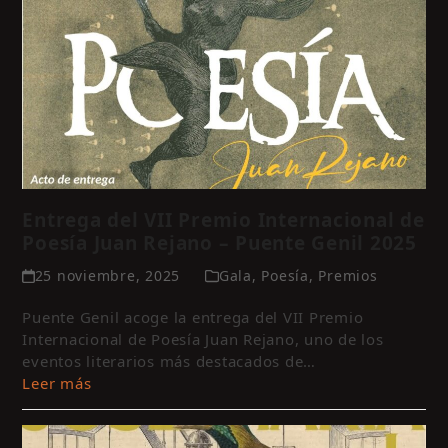
Entrega del VII Premio Internacional de
Poesía Juan Rejano – Puente Genil 2025
25 noviembre, 2025
Gala
,
Poesía
,
Premios
Puente Genil acoge la entrega del VII Premio
Internacional de Poesía Juan Rejano, uno de los
eventos literarios más destacados de…
Leer más