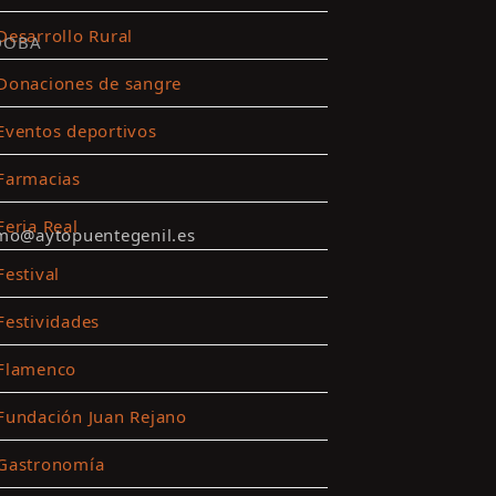
Desarrollo Rural
DOBA
Donaciones de sangre
Eventos deportivos
Farmacias
Feria Real
smo@aytopuentegenil.es
Festival
Festividades
Flamenco
Fundación Juan Rejano
Gastronomía