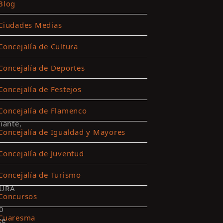
Blog
Ciudades Medias
Concejalía de Cultura
Concejalía de Deportes
Concejalía de Festejos
Concejalía de Flamenco
iante,
Concejalía de Igualdad y Mayores
Concejalía de Juventud
Concejalía de Turismo
URA
Concursos
0
Cuaresma
te