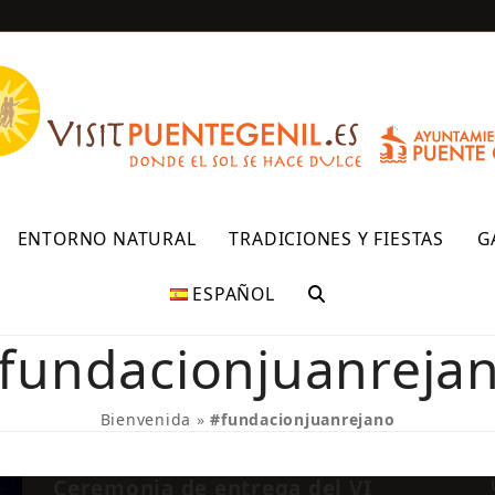
R
ENTORNO NATURAL
TRADICIONES Y FIESTAS
G
ESPAÑOL
fundacionjuanreja
Bienvenida
»
#fundacionjuanrejano
Ceremonia de entrega del VI