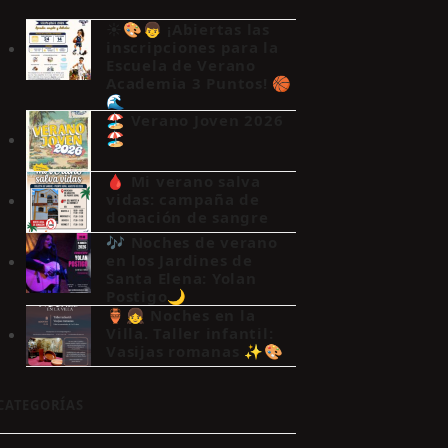
☀️🎨👦 ¡Abiertas las
inscripciones para la
Escuela de Verano
Academia 3 Puntos! 🏀
🌊
🏖️ Verano Joven 2026
🏖️
🩸 Mi verano salva
vidas: campaña de
donación de sangre
🎶 Noches de verano
en los Jardines de
Santa Elena: Yolan
Postigo🌙
🏺👧 Noches en la
Villa. Taller infantil:
Vasijas romanas ✨🎨
CATEGORÍAS