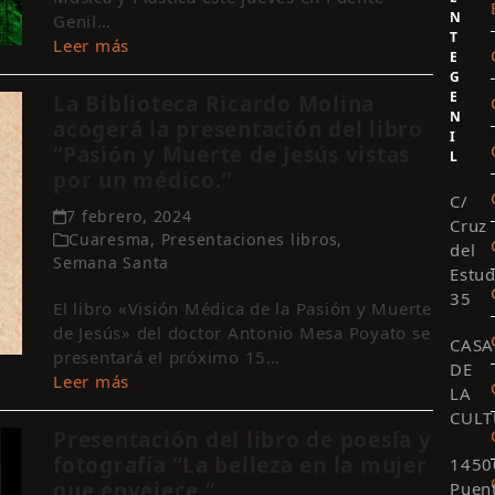
N
Genil…
T
Leer más
E
G
E
La Biblioteca Ricardo Molina
N
acogerá la presentación del libro
I
“Pasión y Muerte de Jesús vistas
L
por un médico.”
C/
7 febrero, 2024
Cruz
Cuaresma
,
Presentaciones libros
,
del
Semana Santa
Estud
35
El libro «Visión Médica de la Pasión y Muerte
de Jesús» del doctor Antonio Mesa Poyato se
CASA
presentará el próximo 15…
DE
Leer más
LA
CULT
Presentación del libro de poesía y
fotografía “La belleza en la mujer
1450
que envejece.”
Puen