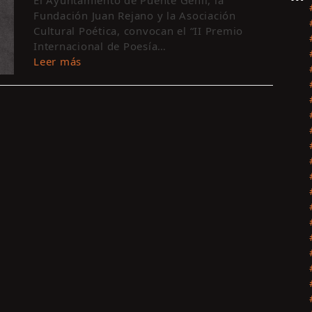
El Ayuntamiento de Puente Genil, la
Fundación Juan Rejano y la Asociación
Cultural Poética, convocan el “II Premio
Internacional de Poesía…
Leer más
Sí
In