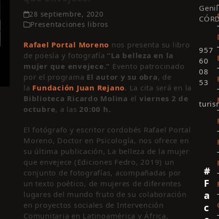
Genil
28 septiembre, 2020
CÓR
Presentaciones libros
Rafael Portal Moreno
nos presenta su libro
957
de poesía y fotografía
“La belleza en la
60
mujer que envejece.”
Evento patrocinado
08
por el programa
El autor y su obra
, de
53
la
Fundación Juan Rejano
.
La cita será en la
Biblioteca Ricardo Molina
el
viernes 2 de
turi
octubre
, a las
20:00 h.
El fotógrafo y escritor cordobés Rafael Portal
Moreno, Doctor en Psicología, nos ofrece en
su última publicación, La belleza de la mujer
que envejece (Ediciones Fedro, 2019) un
#
conjunto de fotografías, acompañadas por
F
un texto poético, de mujeres de diferentes
a
lugares del mundo fruto de su colaboración
en proyectos sociales de Intervención
c
Comunitaria en Latinoamérica y África,