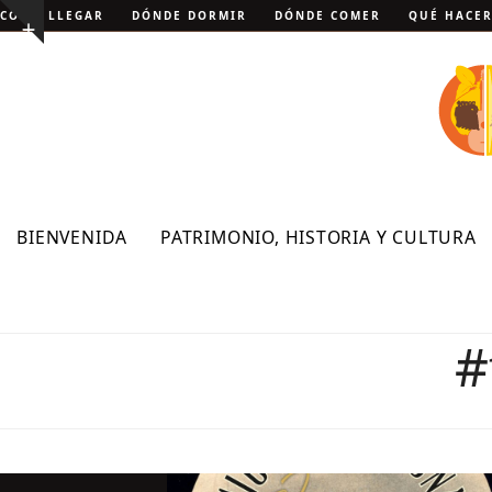
Skip
CÓMO LLEGAR
DÓNDE DORMIR
DÓNDE COMER
QUÉ HACE
Show
to
notice
content
BIENVENIDA
PATRIMONIO, HISTORIA Y CULTURA
#