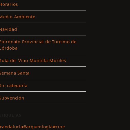
Horarios
Medio Ambiente
ar
Navidad
es
Patronato Provincial de Turismo de
Córdoba
ting
Ruta del Vino Montilla-Moriles
r
Semana Santa
nido
Sin categoría
Subvención
ETIQUETAS
#andalucía
#arqueología
#cine