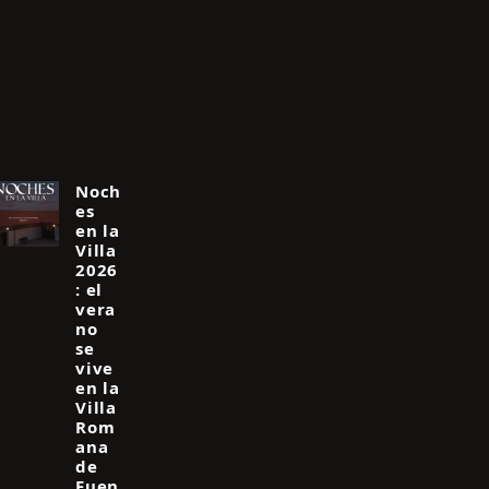
Noch
es
en la
Villa
2026
: el
vera
no
se
vive
en la
Villa
Rom
ana
de
Fuen