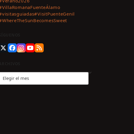
#Verano2026
#VillaRomanaFuenteÁlamo
#visitasguiadas
#VisitPuenteGenil
#WhereTheSunBecomesSweet
SÍGUENOS
Twitter
Facebook
Instagram
YouTube
RSS
(deprecated)
ARCHIVOS
Archivos