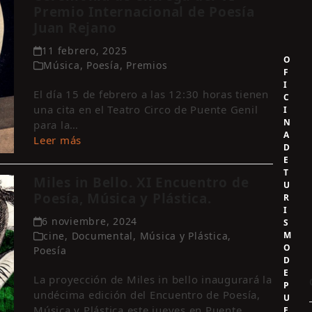
Premio Internacional de Poesía
Juan Rejano
11 febrero, 2025
O
Música
,
Poesía
,
Premios
F
I
El día 15 de febrero a las 12:30 horas tienen
C
una cita en el Teatro Circo de Puente Genil
I
N
para la…
A
Leer más
D
E
T
Miles in Bello. XI Encuentro de
U
Poesía, Música y Plástica.
R
I
6 noviembre, 2024
S
M
cine
,
Documental
,
Música y Plástica
,
O
Poesía
D
E
La proyección de Miles in bello inaugurará la
P
undécima edición del Encuentro de Poesía,
U
Música y Plástica este jueves en Puente
E