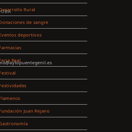
Desarrollo Rural
DOBA
Donaciones de sangre
Eventos deportivos
Farmacias
Feria Real
smo@aytopuentegenil.es
Festival
Festividades
Flamenco
Fundación Juan Rejano
Gastronomía