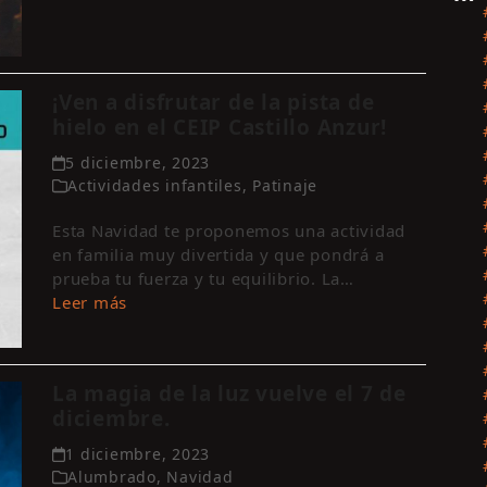
¡Ven a disfrutar de la pista de
hielo en el CEIP Castillo Anzur!
Sí
5 diciembre, 2023
In
Actividades infantiles
,
Patinaje
Esta Navidad te proponemos una actividad
en familia muy divertida y que pondrá a
prueba tu fuerza y tu equilibrio. La…
Leer más
La magia de la luz vuelve el 7 de
diciembre.
1 diciembre, 2023
Alumbrado
,
Navidad