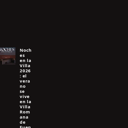
Noch
es
en la
Villa
2026
: el
vera
no
se
vive
en la
Villa
Rom
ana
de
Fuen