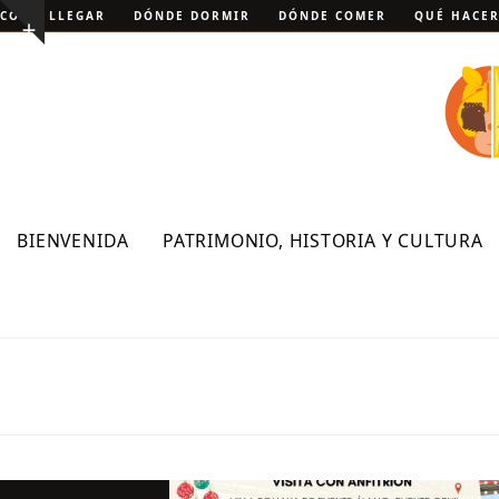
Skip
CÓMO LLEGAR
DÓNDE DORMIR
DÓNDE COMER
QUÉ HACE
Show
to
notice
content
BIENVENIDA
PATRIMONIO, HISTORIA Y CULTURA