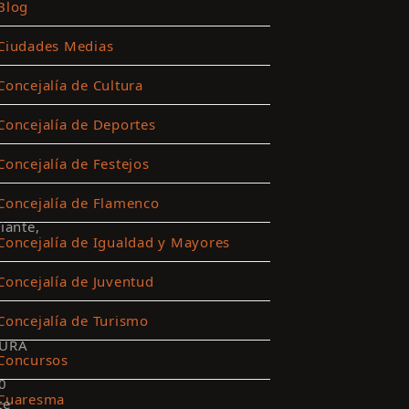
Blog
Ciudades Medias
Concejalía de Cultura
Concejalía de Deportes
Concejalía de Festejos
Concejalía de Flamenco
iante,
Concejalía de Igualdad y Mayores
Concejalía de Juventud
Concejalía de Turismo
URA
Concursos
0
Cuaresma
te