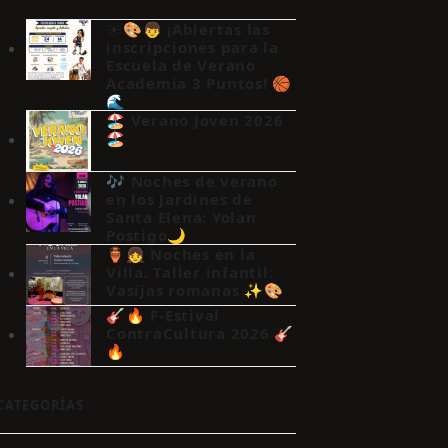
☀️🎨👦 ¡Abiertas las
inscripciones para la
Escuela de Verano
Academia 3 Puntos! 🏀
🌊
🏖️ Verano Joven 2026
🏖️
🎶 Noches de verano
en los Jardines de
Santa Elena: Yolan
Postigo🌙
🏺👧 Noches en la
Villa. Taller infantil:
Vasijas romanas ✨🎨
🎸🔥 F-Estival
ContraCultura 2026 🎸
🔥
CATEGORÍAS