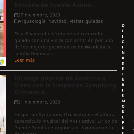
Romana de Fuente Álamo.
27 diciembre, 2023
Arqueología
,
Navidad
,
Visitas guiadas
O
F
Esta #navidad disfruta de un recorrido
I
guiado con una visita con anfitrión por uno
C
de los mejores yacimientos de #Andalucía,
I
N
la Villa Romana…
A
Leer más
D
E
T
Un viaje musical de América a
U
Viena con la Hesperian Symphony
R
I
Orchestra.
S
M
21 diciembre, 2023
O
D
Hesperian Symphony Orchestra es el último
E
espectáculo musical del XVI Festival Lírico de
P
Puente Genil que organiza el Ayuntamiento
U
E