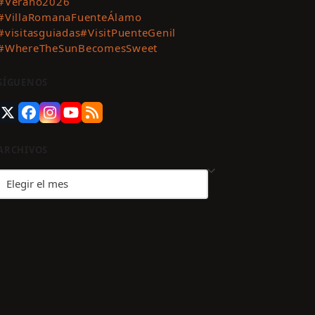
#Verano2026
#VillaRomanaFuenteÁlamo
#visitasguiadas
#VisitPuenteGenil
#WhereTheSunBecomesSweet
SÍGUENOS
Twitter
Facebook
Instagram
YouTube
RSS
(deprecated)
ARCHIVOS
Archivos