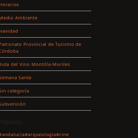
Horarios
Medio Ambiente
ar
Navidad
es
Patronato Provincial de Turismo de
Córdoba
ting
Ruta del Vino Montilla-Moriles
r
Semana Santa
nido
Sin categoría
Subvención
ETIQUETAS
#andalucía
#arqueología
#cine