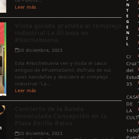
de Puente…
N
Leer más
T
E
G
Visita guiada gratuita al complejo
E
industrial La Alianza en
N
I
#Nochebuena.
L
20 diciembre, 2023
C/
Esta #Nochebuena ven y visita el casco
Cruz
antiguo de #PuenteGenil, disfruta de sus
del
luces navideñas y descubre el complejo
Estud
industrial "La…
35
Leer más
CASA
DE
Concierto de la Banda
LA
Inmaculada Concepción en la
CULT
Plaza Emilio Reina.
1450
20 diciembre, 2023
Puen