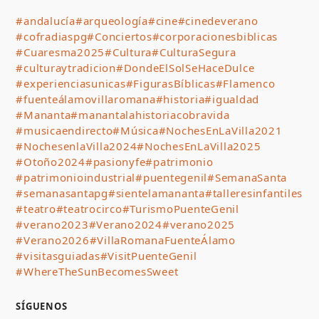
#andalucía
#arqueología
#cine
#cinedeverano
#cofradiaspg
#Conciertos
#corporacionesbiblicas
#Cuaresma2025
#Cultura
#CulturaSegura
#culturaytradicion
#DondeElSolSeHaceDulce
#experienciasunicas
#FigurasBíblicas
#Flamenco
#fuenteálamovillaromana
#historia
#igualdad
#Mananta
#manantalahistoriacobravida
#musicaendirecto
#Música
#NochesEnLaVilla2021
#NochesenlaVilla2024
#NochesEnLaVilla2025
#Otoño2024
#pasionyfe
#patrimonio
#patrimonioindustrial
#puentegenil
#SemanaSanta
#semanasantapg
#sientelamananta
#talleresinfantiles
#teatro
#teatrocirco
#TurismoPuenteGenil
#verano2023
#Verano2024
#verano2025
#Verano2026
#VillaRomanaFuenteÁlamo
#visitasguiadas
#VisitPuenteGenil
#WhereTheSunBecomesSweet
SÍGUENOS