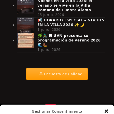
Noches en la Villa 2026: el
verano se vive en la Villa
Romana de Fuente Álamo
25 junio, 2026
📢 HORARIO ESPECIAL – NOCHES
EN LA VILLA 2026 ✨🌙
Síguenos en Instagram
1 julio, 2026
🌿🚴‍♂️ El GAN presenta su
programación de verano 2026
🌊🥾
1 julio, 2026
Encuesta de Calidad
Gestionar Consentimiento