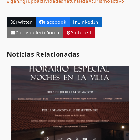
#gan
#grupoactividadesnaturaleza
#turismoactivo
Twitter
Facebook
LinkedIn
Correo electrónico
Pinterest
Noticias Relacionadas