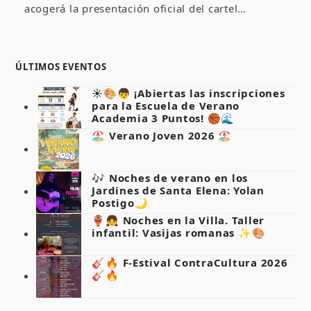
acogerá la presentación oficial del cartel…
ÚLTIMOS EVENTOS
☀️🎨👦 ¡Abiertas las inscripciones
para la Escuela de Verano
Academia 3 Puntos! 🏀🌊
🏖️ Verano Joven 2026 🏖️
🎶 Noches de verano en los
Jardines de Santa Elena: Yolan
Postigo🌙
🏺👧 Noches en la Villa. Taller
infantil: Vasijas romanas ✨🎨
🎸🔥 F-Estival ContraCultura 2026
🎸🔥