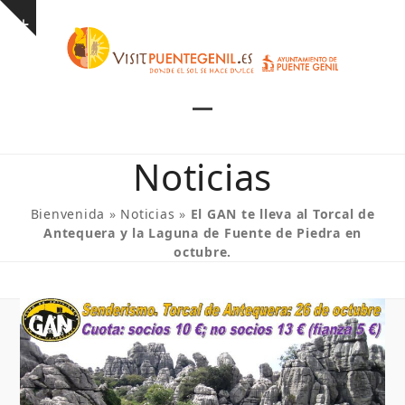
Skip
Show
to
notice
content
Open
Close
mobile
mobile
Noticias
menu
menu
Bienvenida
»
Noticias
»
El GAN te lleva al Torcal de
Antequera y la Laguna de Fuente de Piedra en
octubre.