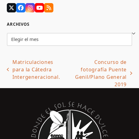
Twitter
Facebook
Instagram
YouTube
RSS
(deprecated)
ARCHIVOS
Archivos
Matriculaciones
Concurso de
para la Cátedra
fotografía Puente
previous
next
Intergeneracional.
Genil/Plano General
post:
post:
2019